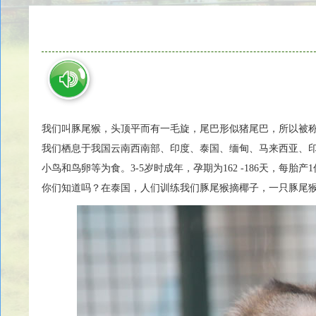
我们叫豚尾猴，头顶平而有一毛旋，尾巴形似猪尾巴，所以被称作
我们栖息于我国云南西南部、印度、泰国、缅甸、马来西亚、
小鸟和鸟卵等为食。3-5岁时成年，孕期为162 -186天，每胎
你们知道吗？在泰国，人们训练我们豚尾猴摘椰子，一只豚尾