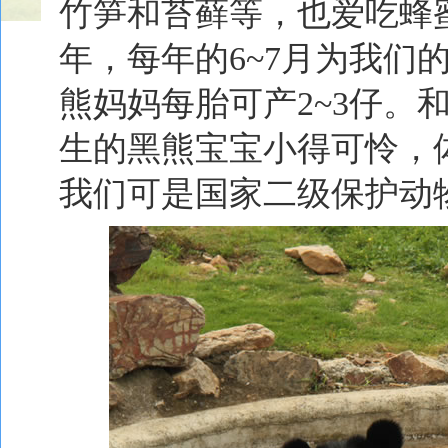
竹笋和苔藓等，也爱吃蜂蜜
年，每年的6~7月为我们
熊妈妈每胎可产2~3仔。
生的黑熊宝宝小得可怜，体重
我们可是国家二级保护动