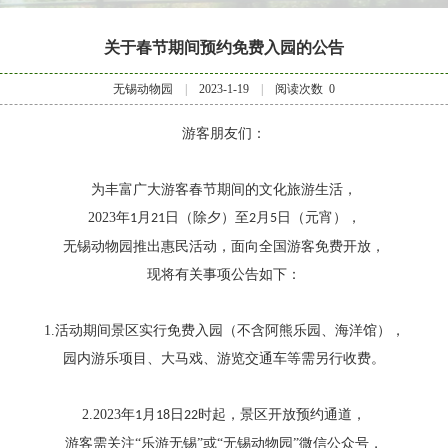
关于春节期间预约免费入园的公告
无锡动物园
|
2023-1-19
|
阅读次数
0
游客朋友们：
为丰富广大游客春节期间的文化旅游生活，
2023
年
月
日（除夕）至
月
日（元宵），
1
21
2
5
无锡动物园推出惠民活动，面向全国游客免费开放
，
现将有关事项公告如下：
1.
活动期间景区实行免费入园（不含阿熊乐园、海洋馆），
园内游乐项目、大马戏、游览交通车等需另行收费。
2.2023
年
月
日
时起，景区开放预约通道，
1
18
22
游客需关注“乐游无锡”或“无锡动物园”微信公众号，