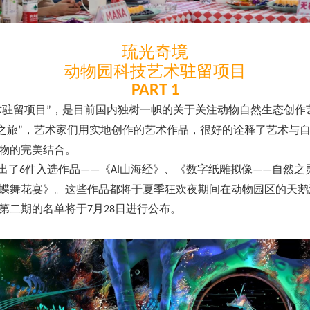
琉光奇境
动物园科技艺术驻留项目
PART 1
术驻留项目
，是目前国内独树一帜的关于关注动物自然生态创作
”
之旅
，艺术家们用实地创作的艺术作品，很好的诠释了艺术与
”
物的完美结合。
出了
件入选作品
《
山海经》、《数字纸雕拟像
自然之
6
——
AI
——
蝶舞花宴》。这些作品都将于夏季狂欢夜期间在动物园区的天鹅
第二期的名单将于
月
日进行公布。
7
28