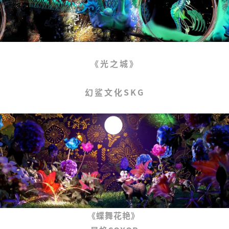
《光之城》
幻鲨文化SKG
《蝶舞花艳》