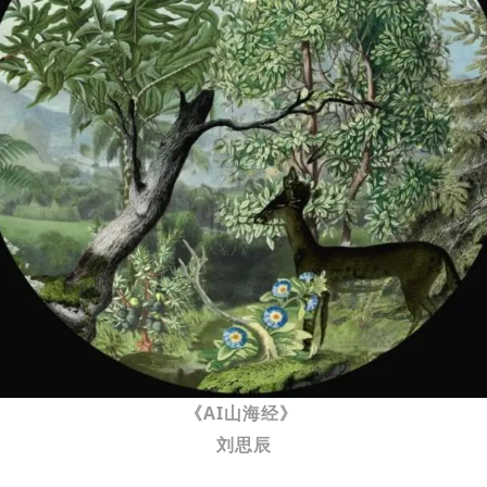
《AI山海经》
刘思辰