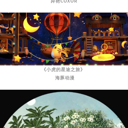
异艳COXOR
《小虎的星途之旅》
海豚动漫