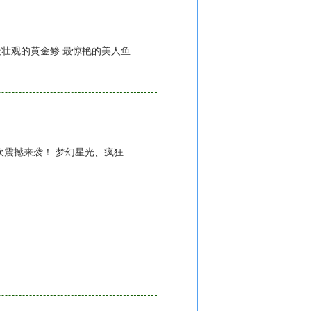
最壮观的黄金鲹 最惊艳的美人鱼
欢震撼来袭！ 梦幻星光、疯狂