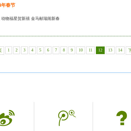
14年春节
14 动物福星贺新禧 金马献瑞闹新春
1
2
3
4
5
6
7
8
9
10
11
12
13
14
页