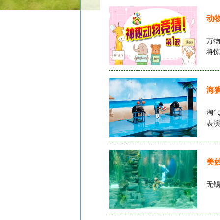
动
万物
将惊
海
淘气
表演
美
无锡