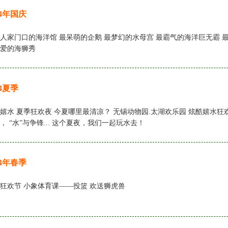
14年国庆
人家门口的海洋馆 最呆萌的企鹅 最梦幻的水母宫 最霸气的海洋巨无霸 
爱的海狮秀
14夏季
嬉水 夏季狂欢夜 今夏哪里最清凉？ 无锡动物园.太湖欢乐园 炫酷嬉水狂
， “水”与争锋... 这个夏夜，我们一起玩水去！
14年春季
狂欢节 小象体育课——投篮 欢送狮虎兽