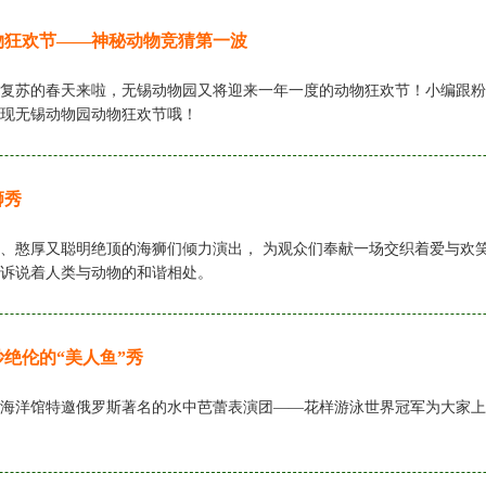
物狂欢节——神秘动物竞猜第一波
复苏的春天来啦，无锡动物园又将迎来一年一度的动物狂欢节！小编跟粉
现无锡动物园动物狂欢节哦！
狮秀
、憨厚又聪明绝顶的海狮们倾力演出， 为观众们奉献一场交织着爱与欢笑
诉说着人类与动物的和谐相处。
妙绝伦的“美人鱼”秀
海洋馆特邀俄罗斯著名的水中芭蕾表演团——花样游泳世界冠军为大家上