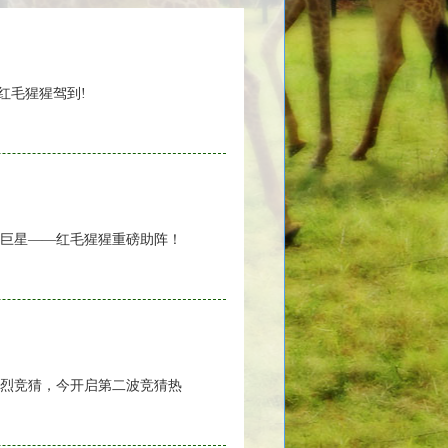
红毛猩猩驾到!
巨星——红毛猩猩重磅助阵！
烈竞猜，今开启第二波竞猜热