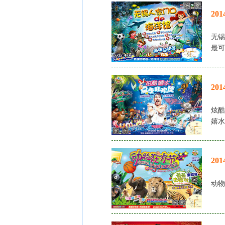
20
无锡
最可
20
炫酷
嬉水
20
动物