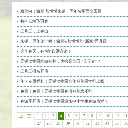
粉丝向｜渝宝 加悦悦来锡一周年名场面全回顾
共护云端飞羽客
三月三，上春山
来锡一周年倒计时！渝宝&加悦悦的“新家”再升级
这个春天，有“萌”自远方来！
无锡动物园的白枕鹤，为啥是全国 “佼佼者”？
三月三报名开启
年卡专属福利｜无锡动物园全年科普研学行上线
免费！免费！无锡动物园春假科普欢乐行
春游季开启！无锡动物园迎来中小学生春游热潮！
1
2
3
4
5
6
7
8
9
10
11
1
上一页
27
28
29
30
31
32
33
34
35
3