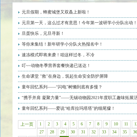
元旦假期，蜂蜜城堡又双叒上新啦！
元旦第一天，这么过才有意思！今年第一波研学小分队出动
旦蛋快乐，元旦寻新！
等你来集结！新年研学小分队火热报名中！
速冻模式即将来袭！咱这样过冬，不冷
叮~~动物冬季营养套餐快递已送达！
生命课堂 "救"在身边，筑起生命安全防护屏障
童年回忆系列——“闪电”树懒到底有多慢？
“携手并肩 凝聚力量”——无锡动物园2021年度职工趣味拓展
童年回忆系列——爱说“哈库拉玛塔塔”的细尾獴！
1
2
3
4
5
6
7
8
9
10
11
1
上一页
27
28
29
30
31
32
33
34
35
3